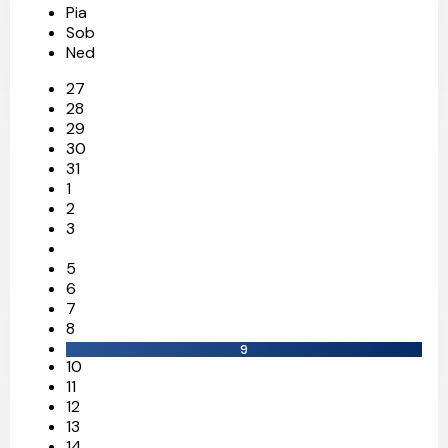
Pia
Sob
Ned
27
26
19
18
4
28
29
30
31
1
2
3
5
6
7
8
9
10
11
12
13
14